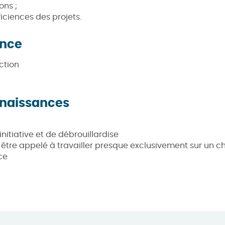
ons ;
ficiences des projets.
ence
ction
naissances
nitiative et de débrouillardise
t être appelé à travailler presque exclusivement sur un c
ce