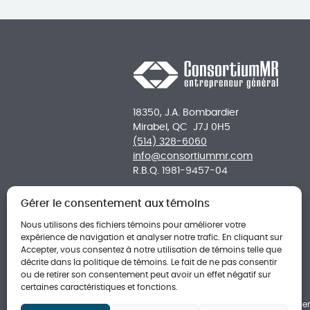
18350, J.A. Bombardier
Mirabel, QC J7J 0H5
(514) 328-6060
info@consortiummr.com
R.B.Q. 1981-9457-04
Horaire
Gérer le consentement aux témoins
Lundi au jeudi: 8 h à 17 h
Vendredi: 8 h à 13 h
Nous utilisons des fichiers témoins pour améliorer votre
expérience de navigation et analyser notre trafic. En cliquant sur
Facebook
Instagram
LinkedIn
Accepter, vous consentez à notre utilisation de témoins telle que
décrite dans la politique de témoins. Le fait de ne pas consentir
ou de retirer son consentement peut avoir un effet négatif sur
certaines caractéristiques et fonctions.
Politique de témoins
|
Politique de confiden