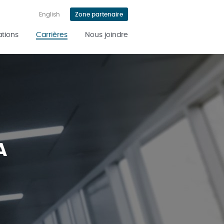
English
Zone partenaire
ations
Carrières
Nous joindre
A