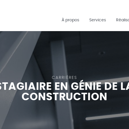
Passer
au
À propos
Services
Réalis
contenu
principal
CARRIÈRES
STAGIAIRE EN GÉNIE DE L
CONSTRUCTION